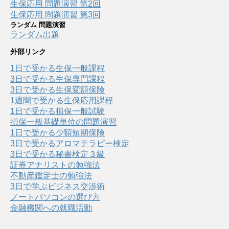
生保応用 問題演習 第2回
生保応用 問題演習 第3回
ランダム 問題演習
ランダム出題
外部リンク
1日で受かる生保一般課程
3日で受かる生保専門課程
3日で受かる生保変額保険
1週間で受かる生保応用課程
1日で受かる損保一般試験
損保一般基礎単位の問題演習
1日で受かる少額短期保険
3日で受かるアロマテラピー検定
3日で受かる秘書検定３級
証券アナリストの勉強法
不動産鑑定士の勉強法
3日で学ぶビジネス交渉術
ノートパソコンの選び方
金融機関への就職活動