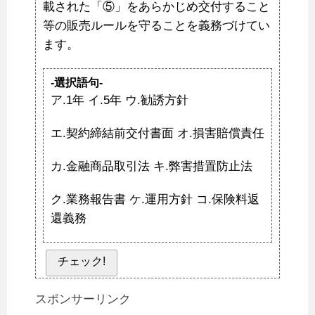
載された「⑤」をあらかじめ交付すること
等の販売ルールを守ることを義務づけてい
ます。
-選択語句-
ア.1年 イ.5年 ウ.勧誘方針
エ.契約締結前交付書面 オ.損害賠償責任
カ.金融商品取引法 キ.弊害措置防止法
ク.業務報告書 ケ.運用方針 コ.保険料返
還義務
チェック!
スポンサーリンク